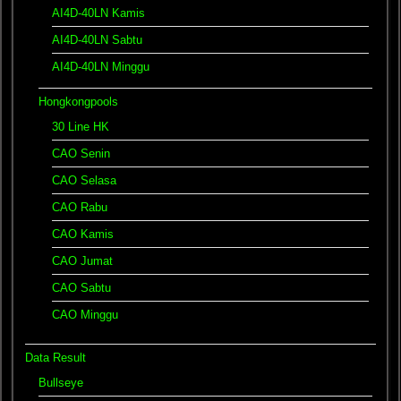
AI4D-40LN Kamis
AI4D-40LN Sabtu
AI4D-40LN Minggu
Hongkongpools
30 Line HK
CAO Senin
CAO Selasa
CAO Rabu
CAO Kamis
CAO Jumat
CAO Sabtu
CAO Minggu
Data Result
Bullseye