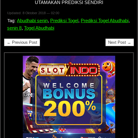
UTAMAKAN PREDIKSI SENDIRI
Updated: 8 Oktober 2018 — 02:00
Tag:
Abudhabi senin
,
Prediksi Togel
,
Prediksi Togel Abudhabi
,
senin 8
,
Togel Abudhabi
← Previous Post
Next Post →