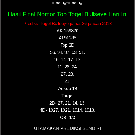
masing-masing.
Hasil Final Nomor Top Togel Bullseye Hari Ini
Prediksi Togel Bullseye jumat 26 januari 2018
AK 159820
AI 91285
Top 2D
96. 94. 97. 93. 91.
16. 14. 17. 13.
11. 26. 24.
27. 23.
21.
Askop 19
Target
2D- 27. 21. 14. 13.
4D- 1927. 1921. 1914. 1913.
CB- 1/3
UTAMAKAN PREDIKSI SENDIRI