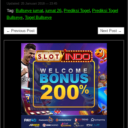
Updated: 25 Januari 2018 — 23:45
Tag:
Bullseye jumat
,
jumat 26
,
Prediksi Togel
,
Prediksi Togel
Bullseye
,
Togel Bullseye
← Previous Post
Next Post →