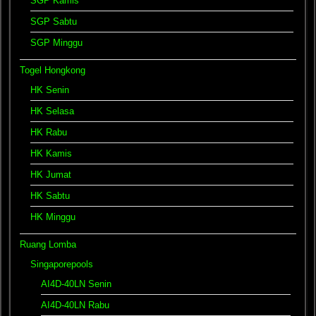
SGP Kamis
SGP Sabtu
SGP Minggu
Togel Hongkong
HK Senin
HK Selasa
HK Rabu
HK Kamis
HK Jumat
HK Sabtu
HK Minggu
Ruang Lomba
Singaporepools
AI4D-40LN Senin
AI4D-40LN Rabu