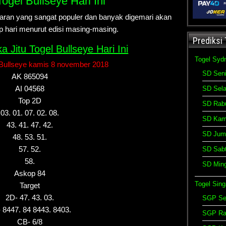
Togel Bullseye Hari Ini
asaran yang sangat populer dan banyak digemari akan
p hari menurut edisi masing-masing.
Prediksi 
a Jitu Togel Bullseye Hari Ini
Togel Syd
 Bullseye kamis 8 november 2018
SD Sen
AK 865094
AI 04568
SD Sel
Top 2D
SD Rab
03. 01. 07. 02. 08.
SD Kam
43. 41. 47. 42.
SD Jum
48. 53. 51.
57. 52.
SD Sab
58.
SD Min
Askop 84
Togel Sing
Target
2D- 47. 43. 03.
SGP Se
 8447. 84 8443. 8403.
SGP Ra
CB- 6/8