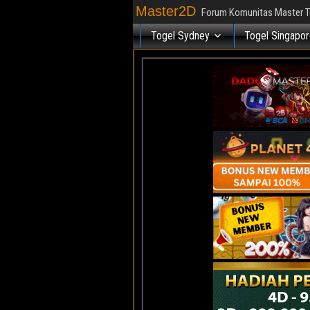
Master2D
Forum Komunitas Master T
Togel Sydney
Togel Singapo