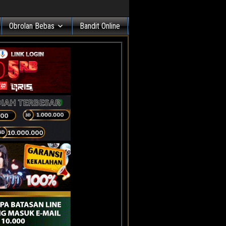
Obrolan Bebas
Bandit Online