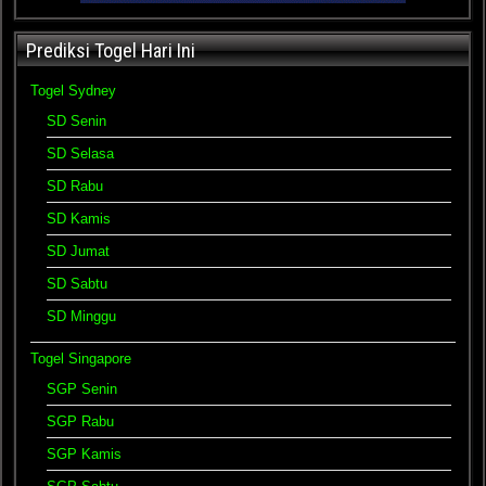
Prediksi Togel Hari Ini
Togel Sydney
SD Senin
SD Selasa
SD Rabu
SD Kamis
SD Jumat
SD Sabtu
SD Minggu
Togel Singapore
SGP Senin
SGP Rabu
SGP Kamis