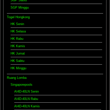
SGP Sabtu
SGP Minggu
Togel Hongkong
HK Senin
HK Selasa
HK Rabu
HK Kamis
HK Jumat
HK Sabtu
HK Minggu
Ruang Lomba
Singaporepools
AI4D-40LN Senin
AI4D-40LN Rabu
AI4D-40LN Kamis