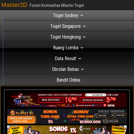
Master2D
Forum Komunitas Master Togel
Togel Sydney
Togel Singapore
Togel Hongkong
Ruang Lomba
Data Result
Obrolan Bebas
Bandit Online