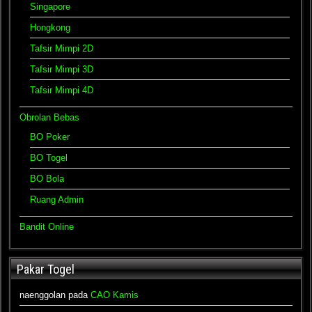
Singapore
Hongkong
Tafsir Mimpi 2D
Tafsir Mimpi 3D
Tafsir Mimpi 4D
Obrolan Bebas
BO Poker
BO Togel
BO Bola
Ruang Admin
Bandit Online
Pakar Togel
naenggolan
pada
CAO Kamis