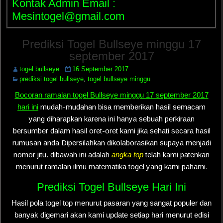
Kontak Admin Email :
Mesintogel@gmail.com
Prediksi Togel Bullseye minggu 17
september 2017
togel bullseye
16 September 2017
prediksi togel bullseye
,
togel bullseye minggu
Bocoran ramalan togel Bullseye minggu 17 september 2017
hari ini
mudah-mudahan bisa memberikan hasil semacam
yang diharapkan karena ini hanya sebuah perkiraan
bersumber dalam hasil oret-oret kami jika sehati secara hasil
rumusan anda Dipersilahkan dikolaborasikan supaya menjadi
nomor jitu. dibawah ini adalah
angka top
telah kami patenkan
menurut ramalan ilmu matematika togel yang kami pahami.
Prediksi Togel Bullseye Hari Ini
Hasil pola togel top menurut pasaran yang sangat populer dan
banyak digemari akan kami update setiap hari menurut edisi