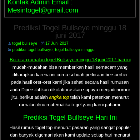
Kontak Admin Email :
Mesintogel@gmail.com
Prediksi Togel Bullseye minggu 18
juni 2017
togel bullseye
17 Juni 2017
prediksi togel bullseye
,
togel bullseye minggu
Bocoran ramalan togel Bullseye minggu 18 juni 2017 hari ini
mudah-mudahan bisa memberikan hasil semacam yang
diharapkan karena ini cuma sebuah perkiraan bersumber
pada hasil oret-oret kami jika sehati secara hasil rumusan
anda Dipersilahkan dikolaborasikan supaya menjadi nomor
jitu. berikut adalah
angka top
telah kami patenkan menurut
ramalan ilmu matematika togel yang kami pahami.
Prediksi Togel Bullseye Hari Ini
Hasil rumus togel top menurut pasaran yang sangat populer
dan banyak digemari akan kami update setiap hari menurut