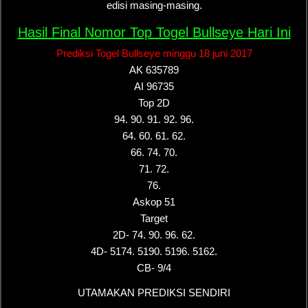
edisi masing-masing.
Hasil Final Nomor Top Togel Bullseye Hari Ini
Prediksi Togel Bullseye minggu 18 juni 2017
AK 635789
AI 96735
Top 2D
94. 90. 91. 92. 96.
64. 60. 61. 62.
66. 74. 70.
71. 72.
76.
Askop 51
Target
2D- 74. 90. 96. 62.
4D- 5174. 5190. 5196. 5162.
CB- 9/4
UTAMAKAN PREDIKSI SENDIRI