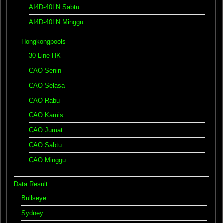
AI4D-40LN Sabtu
AI4D-40LN Minggu
Hongkongpools
30 Line HK
CAO Senin
CAO Selasa
CAO Rabu
CAO Kamis
CAO Jumat
CAO Sabtu
CAO Minggu
Data Result
Bullseye
Sydney