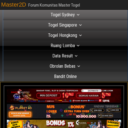
Master2D
Forum Komunitas Master Togel
Togel Sydney
Togel Singapore
Togel Hongkong
Ruang Lomba
Data Result
Obrolan Bebas
Bandit Online