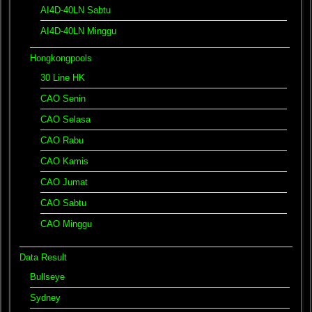
AI4D-40LN Sabtu
AI4D-40LN Minggu
Hongkongpools
30 Line HK
CAO Senin
CAO Selasa
CAO Rabu
CAO Kamis
CAO Jumat
CAO Sabtu
CAO Minggu
Data Result
Bullseye
Sydney