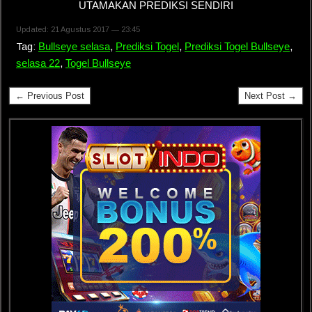
UTAMAKAN PREDIKSI SENDIRI
Updated: 21 Agustus 2017 — 23:45
Tag:
Bullseye selasa
,
Prediksi Togel
,
Prediksi Togel Bullseye
,
selasa 22
,
Togel Bullseye
← Previous Post
Next Post →