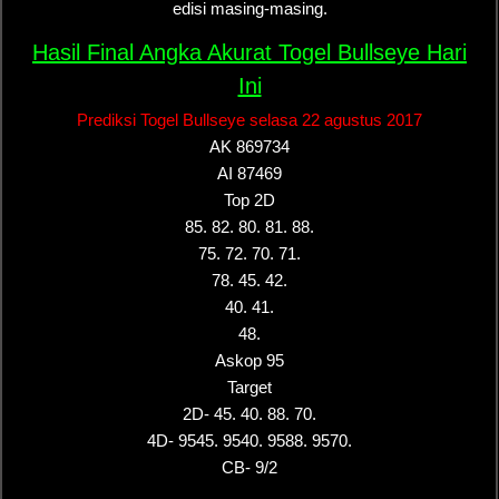
edisi masing-masing.
Hasil Final Angka Akurat Togel Bullseye Hari
Ini
Prediksi Togel Bullseye selasa 22 agustus 2017
AK 869734
AI 87469
Top 2D
85. 82. 80. 81. 88.
75. 72. 70. 71.
78. 45. 42.
40. 41.
48.
Askop 95
Target
2D- 45. 40. 88. 70.
4D- 9545. 9540. 9588. 9570.
CB- 9/2