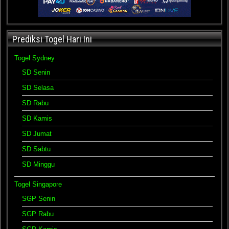
Prediksi Togel Hari Ini
Togel Sydney
SD Senin
SD Selasa
SD Rabu
SD Kamis
SD Jumat
SD Sabtu
SD Minggu
Togel Singapore
SGP Senin
SGP Rabu