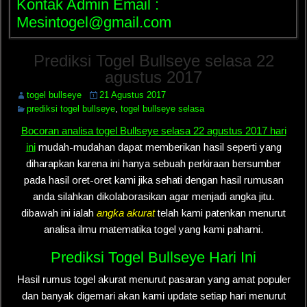
Kontak Admin Email :
Mesintogel@gmail.com
Prediksi Togel Bullseye selasa 22
agustus 2017
togel bullseye
21 Agustus 2017
prediksi togel bullseye
,
togel bullseye selasa
Bocoran analisa togel Bullseye selasa 22 agustus 2017 hari
ini
mudah-mudahan dapat memberikan hasil seperti yang
diharapkan karena ini hanya sebuah perkiraan bersumber
pada hasil oret-oret kami jika sehati dengan hasil rumusan
anda silahkan dikolaborasikan agar menjadi angka jitu.
dibawah ini ialah
angka akurat
telah kami patenkan menurut
analisa ilmu matematika togel yang kami pahami.
Prediksi Togel Bullseye Hari Ini
Hasil rumus togel akurat menurut pasaran yang amat populer
dan banyak digemari akan kami update setiap hari menurut