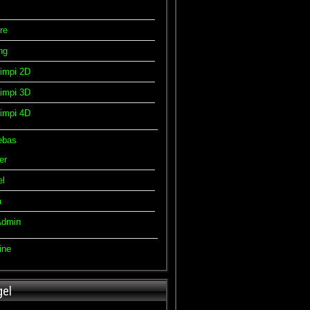
re
ng
Mimpi 2D
Mimpi 3D
Mimpi 4D
ebas
er
l
a
Admin
ine
gel