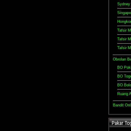
Sydney
Singapo
Hongko
Tafsir 
Tafsir 
Tafsir 
Obrolan B
BO Pok
BO Toge
BO Bol
Ruang 
Bandit Onl
Pakar To