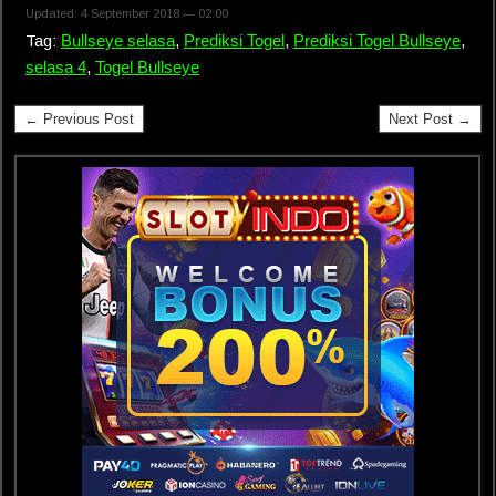
Updated: 4 September 2018 — 02:00
Tag:
Bullseye selasa
,
Prediksi Togel
,
Prediksi Togel Bullseye
,
selasa 4
,
Togel Bullseye
← Previous Post
Next Post →