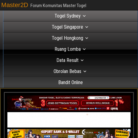
Master2D
Forum Komunitas Master Togel
Togel Sydney
Togel Singapore
Togel Hongkong
Ruang Lomba
Data Result
Obrolan Bebas
Bandit Online