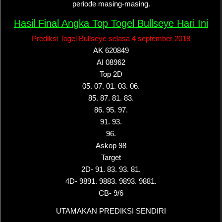
periode masing-masing.
Hasil Final Angka Top Togel Bullseye Hari Ini
Prediksi Togel Bullseye selasa 4 september 2018
AK 620849
AI 08962
Top 2D
05. 07. 01. 03. 06.
85. 87. 81. 83.
86. 95. 97.
91. 93.
96.
Askop 98
Target
2D- 91. 83. 93. 81.
4D- 9891. 9883. 9893. 9881.
CB- 9/6
UTAMAKAN PREDIKSI SENDIRI