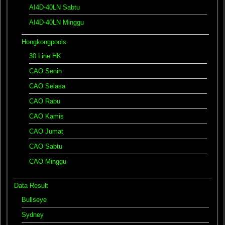
AI4D-40LN Sabtu
AI4D-40LN Minggu
Hongkongpools
30 Line HK
CAO Senin
CAO Selasa
CAO Rabu
CAO Kamis
CAO Jumat
CAO Sabtu
CAO Minggu
Data Result
Bullseye
Sydney