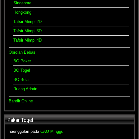
Singapore
Hongkong
Tafsir Mimpi 2D
Tafsir Mimpi 3D
Tafsir Mimpi 4D
Obrolan Bebas
BO Poker
BO Togel
BO Bola
Ruang Admin
Bandit Online
Pakar Togel
naenggolan
pada
CAO Minggu