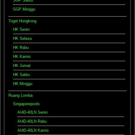
SGP Sabtu
SGP Minggu
Togel Hongkong
HK Senin
HK Selasa
HK Rabu
HK Kamis
HK Jumat
HK Sabtu
HK Minggu
Ruang Lomba
Singaporepools
AI4D-40LN Senin
AI4D-40LN Rabu
AI4D-40LN Kamis