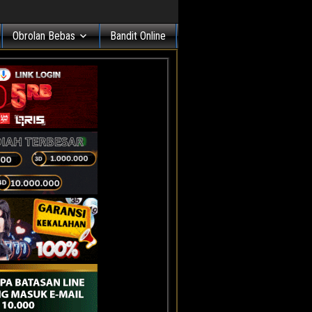
Obrolan Bebas
Bandit Online