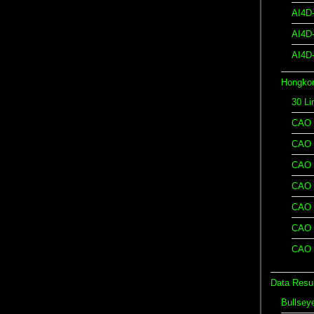
AI4D
AI4D
AI4D
Hongko
30 Li
CAO 
CAO 
CAO 
CAO 
CAO 
CAO 
CAO 
Data Resul
Bullsey