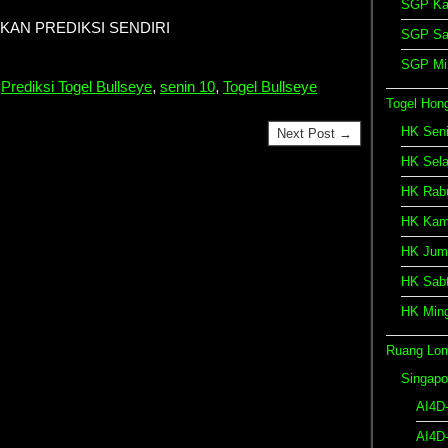
SGP Ka
KAN PREDIKSI SENDIRI
SGP Sa
SGP Mi
,
Prediksi Togel Bullseye
,
senin 10
,
Togel Bullseye
Togel Hon
HK Sen
Next Post →
HK Sel
HK Rab
HK Kam
HK Jum
HK Sab
HK Min
Ruang Lo
Singapo
AI4D
AI4D