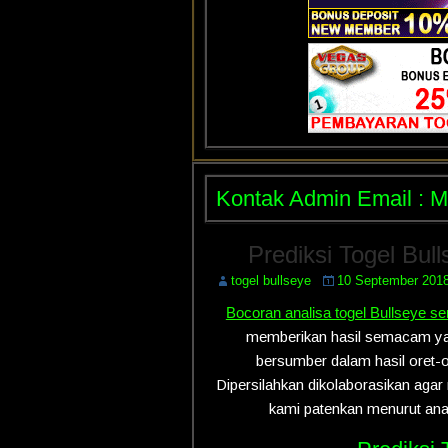
Kontak Admin Email : 
Prediksi Togel Bul
togel bullseye
10 September 201
Bocoran analisa togel Bullseye se
memberikan hasil semacam yan
bersumber dalam hasil oret-o
Dipersilahkan dikolaborasikan agar 
kami patenkan menurut ana