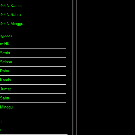
-40LN Kamis
-40LN Sabtu
-40LN Minggu
ngpools
ne HK
Senin
Selasa
Rabu
Kamis
Jumat
Sabtu
Minggu
t
e