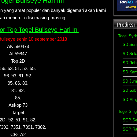
Togel Bullseye Hari Ini
ran yang amat populer dan banyak digemari akan kami
hari menurut edisi masing-masing.
Prediksi 
or Top Togel Bullseye Hari Ini
Togel Syd
 Bullseye senin 10 september 2018
SD Sen
AK 580479
AI 59847
SD Sel
Top 2D
SD Rab
56. 53. 51. 52. 55.
SD Kam
96. 93. 91. 92.
SD Jum
95. 86. 83.
81. 82.
SD Sab
85.
SD Min
Askop 73
Togel Sing
Target
2D- 92. 51. 91. 82.
SGP Se
7392. 7351. 7391. 7382.
SGP Ra
CB- 7/2