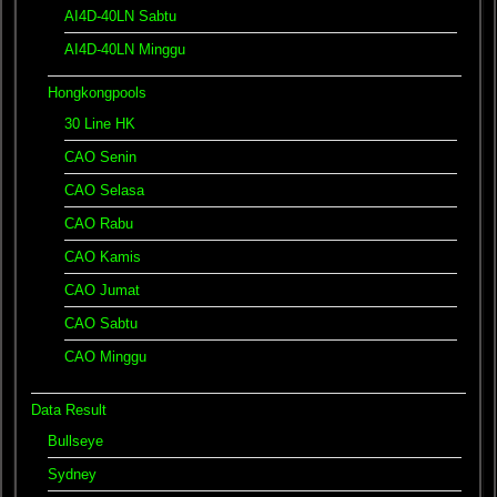
AI4D-40LN Sabtu
AI4D-40LN Minggu
Hongkongpools
30 Line HK
CAO Senin
CAO Selasa
CAO Rabu
CAO Kamis
CAO Jumat
CAO Sabtu
CAO Minggu
Data Result
Bullseye
Sydney