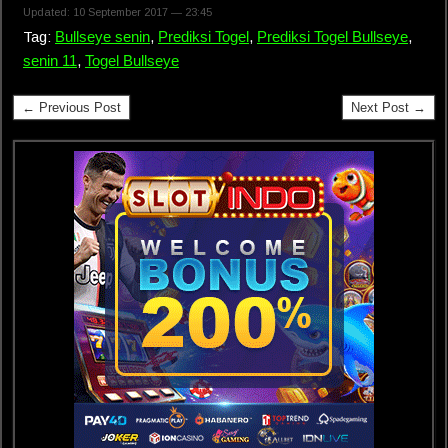
Updated: 10 September 2017 — 23:45
Tag:
Bullseye senin
,
Prediksi Togel
,
Prediksi Togel Bullseye
,
senin 11
,
Togel Bullseye
← Previous Post
Next Post →