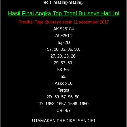
edisi masing-masing.
Hasil Final Angka Top Togel Bullseye Hari Ini
Prediksi Togel Bullseye senin 11 september 2017
AK 925184
AI 92514
Top 2D
97. 90. 93. 96. 99.
27. 20. 23. 26.
29. 57. 50.
53. 56.
59.
Askop 16
Target
2D- 53. 57. 96. 50.
4D- 1653. 1657. 1696. 1650.
CB- 4/7
UTAMAKAN PREDIKSI SENDIRI