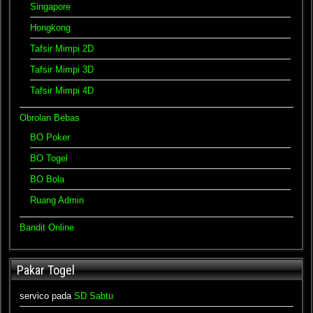
Singapore
Hongkong
Tafsir Mimpi 2D
Tafsir Mimpi 3D
Tafsir Mimpi 4D
Obrolan Bebas
BO Poker
BO Togel
BO Bola
Ruang Admin
Bandit Online
Pakar Togel
servico
pada
SD Sabtu