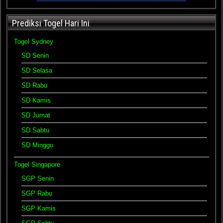
Prediksi Togel Hari Ini
Togel Sydney
SD Senin
SD Selasa
SD Rabu
SD Kamis
SD Jumat
SD Sabtu
SD Minggu
Togel Singapore
SGP Senin
SGP Rabu
SGP Kamis