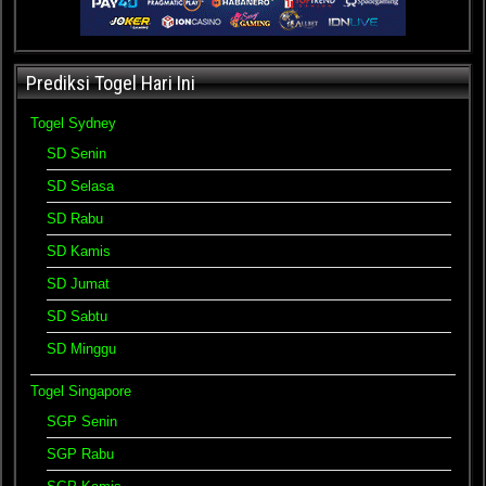
Prediksi Togel Hari Ini
Togel Sydney
SD Senin
SD Selasa
SD Rabu
SD Kamis
SD Jumat
SD Sabtu
SD Minggu
Togel Singapore
SGP Senin
SGP Rabu