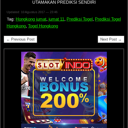
UTAMAKAN PREDIKSI SENDIRI
Updated: 10 Agustus 2017 — 23:46
Tag:
Hongkong jumat
,
jumat 11
,
Prediksi Togel
,
Prediksi Togel
Hongkong
,
Togel Hongkong
← Previous Post
Next Post →