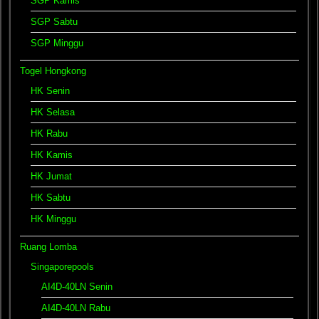
SGP Kamis
SGP Sabtu
SGP Minggu
Togel Hongkong
HK Senin
HK Selasa
HK Rabu
HK Kamis
HK Jumat
HK Sabtu
HK Minggu
Ruang Lomba
Singaporepools
AI4D-40LN Senin
AI4D-40LN Rabu