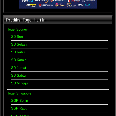
Prediksi Togel Hari Ini
Togel Sydney
SD Senin
SD Selasa
SD Rabu
SD Kamis
SD Jumat
SD Sabtu
SD Minggu
Togel Singapore
SGP Senin
SGP Rabu