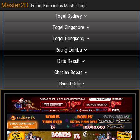
Master2D
Forum Komunitas Master Togel
Togel Sydney
Togel Singapore
Togel Hongkong
Ruang Lomba
Data Result
Obrolan Bebas
Bandit Online