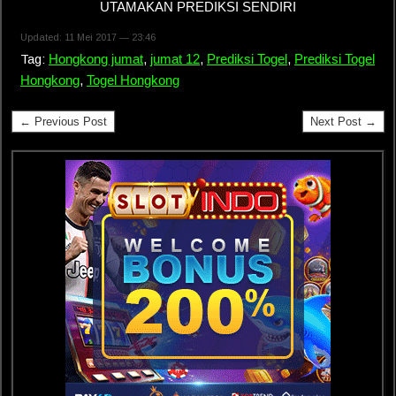
UTAMAKAN PREDIKSI SENDIRI
Updated: 11 Mei 2017 — 23:46
Tag:
Hongkong jumat
,
jumat 12
,
Prediksi Togel
,
Prediksi Togel
Hongkong
,
Togel Hongkong
← Previous Post
Next Post →