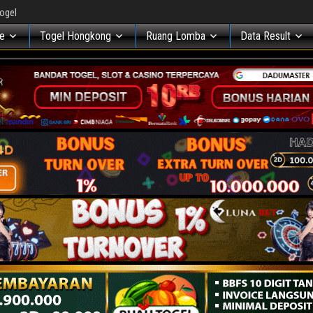
ogel
re
Togel Hongkong
Ruang Lomba
Data Result