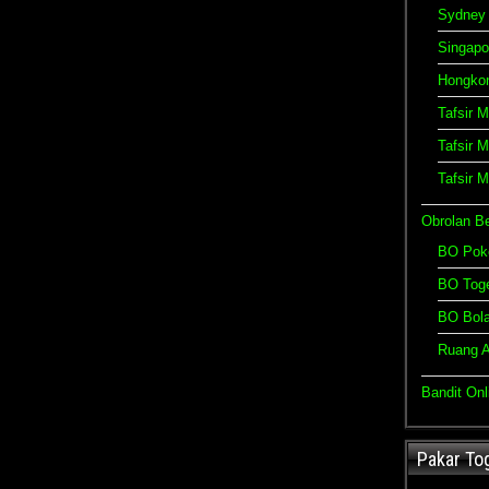
Sydney
Singapo
Hongko
Tafsir 
Tafsir 
Tafsir 
Obrolan B
BO Pok
BO Toge
BO Bol
Ruang 
Bandit Onl
Pakar To