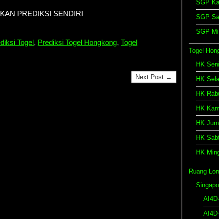
SGP Ka
KAN PREDIKSI SENDIRI
SGP Sa
SGP Mi
diksi Togel
,
Prediksi Togel Hongkong
,
Togel
Togel Hon
HK Sen
Next Post →
HK Sel
HK Rab
HK Kam
HK Jum
HK Sab
HK Min
Ruang Lo
Singapo
AI4D
AI4D