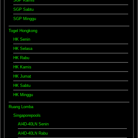
SGP Kamis
SGP Sabtu
SGP Minggu
Togel Hongkong
HK Senin
HK Selasa
HK Rabu
HK Kamis
HK Jumat
HK Sabtu
HK Minggu
Ruang Lomba
Singaporepools
AI4D-40LN Senin
AI4D-40LN Rabu