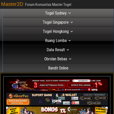
Master2D
Forum Komunitas Master Togel
Togel Sydney
Togel Singapore
Togel Hongkong
Ruang Lomba
Data Result
Obrolan Bebas
Bandit Online