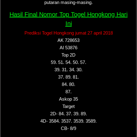
putaran masing-masing.
Hasil Final Nomor Top Togel Hongkong Hari
Ini
Prediksi Togel Hongkong jumat 27 april 2018
AK 728653
AI 53876
Top 2D
59. 51. 54. 50. 57.
39. 31. 34. 30.
37. 89. 81.
84. 80.
87.
Askop 35
Target
2D- 84. 37. 39. 89.
4D- 3584. 3537. 3539. 3589.
CB- 8/9