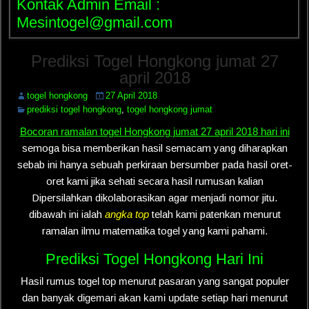
Kontak Admin Email :
Mesintogel@gmail.com
Prediksi Togel Hongkong jumat 27
april 2018
togel hongkong
27 April 2018
prediksi togel hongkong
,
togel hongkong jumat
Bocoran ramalan togel Hongkong jumat 27 april 2018 hari ini
semoga bisa memberikan hasil semacam yang diharapkan
sebab ini hanya sebuah perkiraan bersumber pada hasil oret-
oret kami jika sehati secara hasil rumusan kalian
Dipersilahkan dikolaborasikan agar menjadi nomor jitu.
dibawah ini ialah
angka top
telah kami patenkan menurut
ramalan ilmu matematika togel yang kami pahami.
Prediksi Togel Hongkong Hari Ini
Hasil rumus togel top menurut pasaran yang sangat populer
dan banyak digemari akan kami update setiap hari menurut