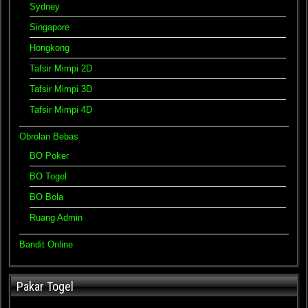
Sydney
Singapore
Hongkong
Tafsir Mimpi 2D
Tafsir Mimpi 3D
Tafsir Mimpi 4D
Obrolan Bebas
BO Poker
BO Togel
BO Bola
Ruang Admin
Bandit Online
Pakar Togel