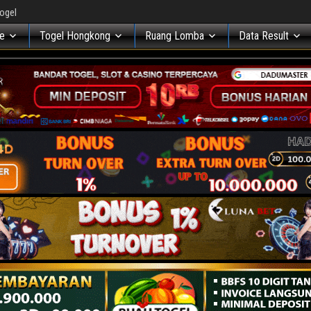
ogel
re
Togel Hongkong
Ruang Lomba
Data Result