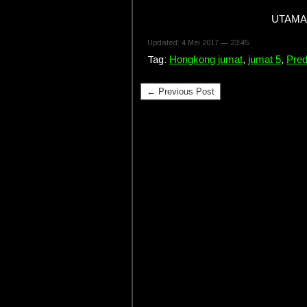
UTAMA
Updated: 4 Mei 2017 — 23:45
Tag:
Hongkong jumat
,
jumat 5
,
Pred
← Previous Post