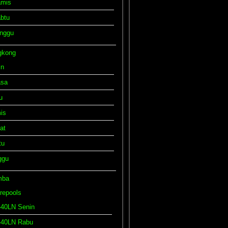
mis
btu
nggu
gkong
in
asa
u
is
at
tu
ggu
mba
repools
-40LN Senin
-40LN Rabu