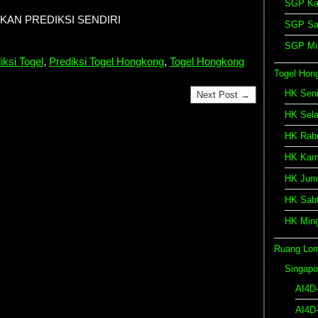
SGP Ka
KAN PREDIKSI SENDIRI
SGP Sa
SGP Mi
iksi Togel
,
Prediksi Togel Hongkong
,
Togel Hongkong
Togel Hon
HK Sen
Next Post →
HK Sel
HK Rab
HK Kam
HK Jum
HK Sab
HK Min
Ruang Lo
Singapo
AI4D
AI4D