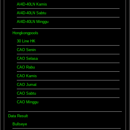
AI4D-40LN Kamis
AI4D-40LN Sabtu
AI4D-40LN Minggu
Hongkongpools
30 Line HK
CAO Senin
CAO Selasa
CAO Rabu
CAO Kamis
CAO Jumat
CAO Sabtu
CAO Minggu
Data Result
Bullseye