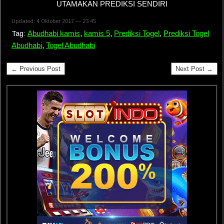
UTAMAKAN PREDIKSI SENDIRI
Updated: 4 Oktober 2017 — 23:45
Tag:
Abudhabi kamis
,
kamis 5
,
Prediksi Togel
,
Prediksi Togel
Abudhabi
,
Togel Abudhabi
← Previous Post
Next Post →