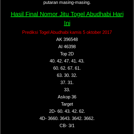
putaran masing-masing.
Hasil Final Nomor Jitu Togel Abudhabi Hari
Ini
Prediksi Togel Abudhabi kamis 5 oktober 2017
AK 396548
AI 46398
Top 2D
40. 42. 47. 41. 43.
60. 62. 67. 61.
63. 30. 32.
37. 31.
33.
Askop 36
Target
2D- 60. 43. 42. 62.
4D- 3660. 3643. 3642. 3662.
CB- 3/1