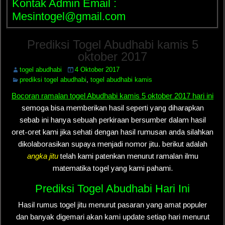
Kontak Admin Email :
Mesintogel@gmail.com
Prediksi Togel Abudhabi kamis 5
oktober 2017
togel abudhabi
4 Oktober 2017
prediksi togel abudhabi
,
togel abudhabi kamis
Bocoran ramalan togel Abudhabi kamis 5 oktober 2017 hari ini
semoga bisa memberikan hasil seperti yang diharapkan
sebab ini hanya sebuah perkiraan bersumber dalam hasil
oret-oret kami jika sehati dengan hasil rumusan anda silahkan
dikolaborasikan supaya menjadi nomor jitu. berikut adalah
angka jitu
telah kami patenkan menurut ramalan ilmu
matematika togel yang kami pahami.
Prediksi Togel Abudhabi Hari Ini
Hasil rumus togel jitu menurut pasaran yang amat populer
dan banyak digemari akan kami update setiap hari menurut