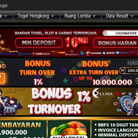
ogel
re
Togel Hongkong
Ruang Lomba
Data Result