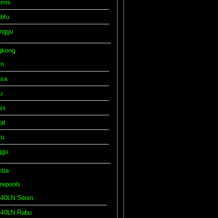
mis
btu
nggu
gkong
in
asa
u
is
at
tu
ggu
mba
repools
-40LN Senin
-40LN Rabu