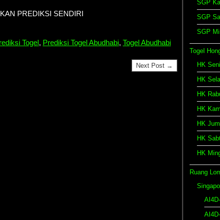
SGP Ka
KAN PREDIKSI SENDIRI
SGP Sa
SGP Mi
rediksi Togel
,
Prediksi Togel Abudhabi
,
Togel Abudhabi
Togel Hon
HK Sen
Next Post →
HK Sel
HK Rab
HK Kam
HK Jum
HK Sab
HK Min
Ruang Lo
Singapo
AI4D
AI4D