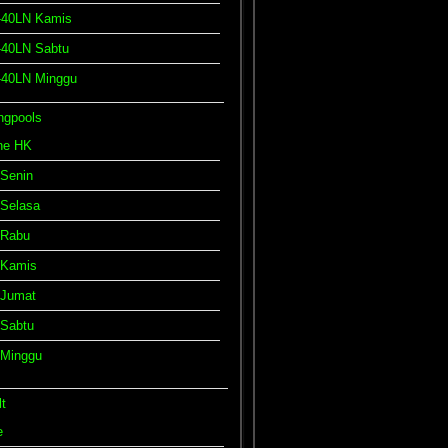
-40LN Kamis
-40LN Sabtu
-40LN Minggu
ngpools
ne HK
Senin
Selasa
Rabu
Kamis
Jumat
Sabtu
Minggu
t
e