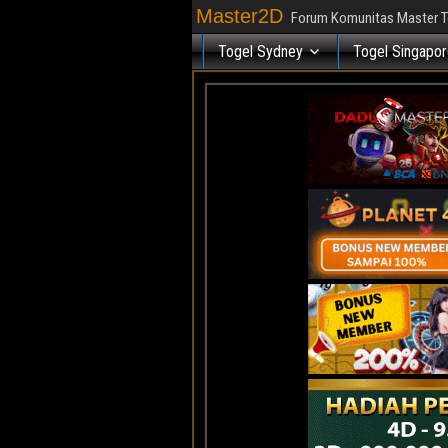
Master2D
Forum Komunitas Master T
Togel Sydney
Togel Singapo