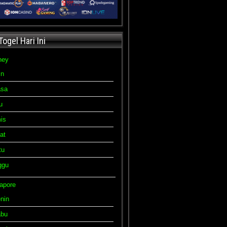
Togel Hari Ini
ney
in
asa
u
is
at
tu
ggu
apore
nin
bu