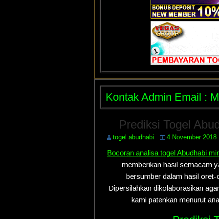
Kontak Admin Email : 
Prediksi Togel Ab
togel abudhabi
4 November 2018
Bocoran analisa togel Abudhabi mi
memberikan hasil semacam ya
bersumber dalam hasil oret-o
Dipersilahkan dikolaborasikan agar
kami patenkan menurut ana