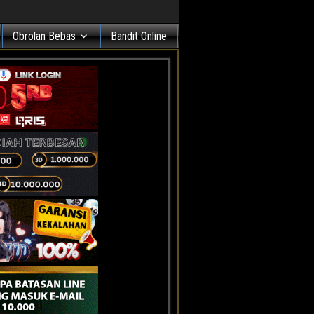
Obrolan Bebas
Bandit Online