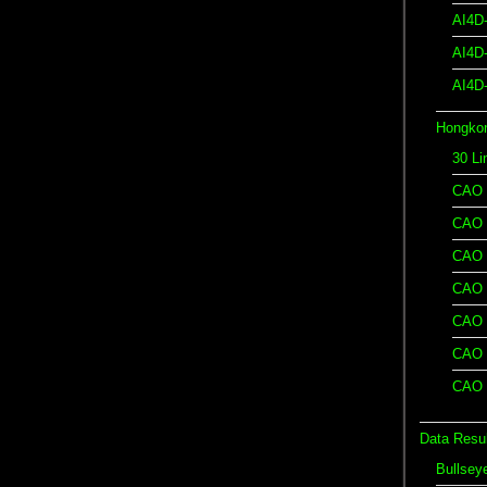
AI4D
AI4D
AI4D
Hongko
30 Li
CAO 
CAO 
CAO 
CAO 
CAO 
CAO 
CAO 
Data Resul
Bullsey