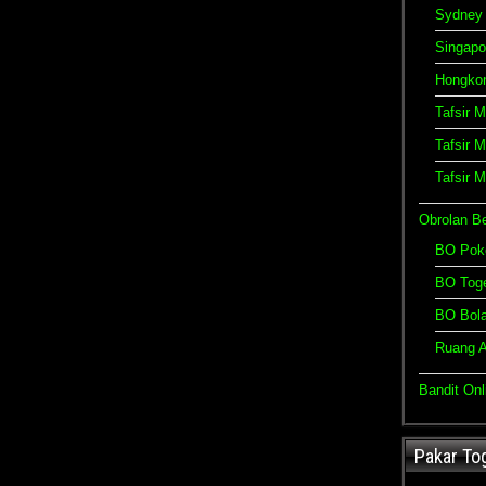
Sydney
Singapo
Hongko
Tafsir 
Tafsir 
Tafsir 
Obrolan B
BO Pok
BO Toge
BO Bol
Ruang 
Bandit Onl
Pakar To