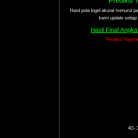
Prediksi 
Hasil pola togel akurat menurut 
kami update setiap
Hasil Final Angka
Prediksi Togel
4D- 