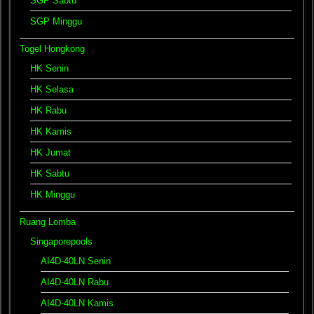
SGP Sabtu
SGP Minggu
Togel Hongkong
HK Senin
HK Selasa
HK Rabu
HK Kamis
HK Jumat
HK Sabtu
HK Minggu
Ruang Lomba
Singaporepools
AI4D-40LN Senin
AI4D-40LN Rabu
AI4D-40LN Kamis