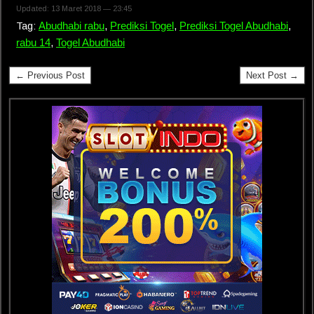
Updated: 13 Maret 2018 — 23:45
Tag:
Abudhabi rabu
,
Prediksi Togel
,
Prediksi Togel Abudhabi
,
rabu 14
,
Togel Abudhabi
← Previous Post
Next Post →