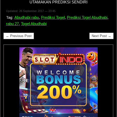
UTAMAKAN PREDIKSI SENDIRI
Updated: 26 September 2017 — 23:45
Tag:
Abudhabi rabu
,
Prediksi Togel
,
Prediksi Togel Abudhabi
,
rabu 27
,
Togel Abudhabi
← Previous Post
Next Post →