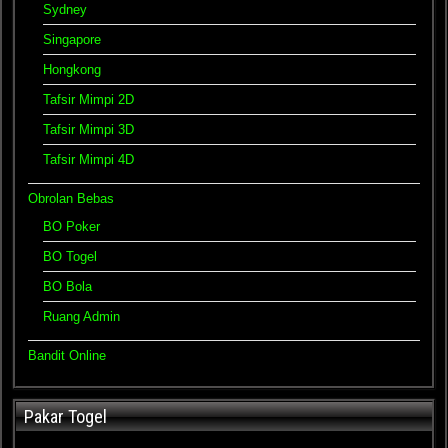
Sydney
Singapore
Hongkong
Tafsir Mimpi 2D
Tafsir Mimpi 3D
Tafsir Mimpi 4D
Obrolan Bebas
BO Poker
BO Togel
BO Bola
Ruang Admin
Bandit Online
Pakar Togel