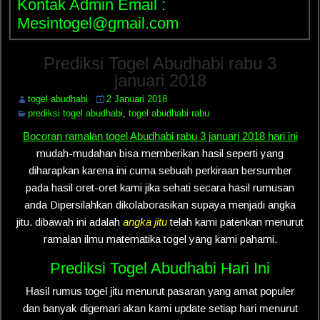
Kontak Admin Email :
Mesintogel@gmail.com
Prediksi Togel Abudhabi rabu 3
januari 2018
togel abudhabi
2 Januari 2018
prediksi togel abudhabi
,
togel abudhabi rabu
Bocoran ramalan togel Abudhabi rabu 3 januari 2018 hari ini
mudah-mudahan bisa memberikan hasil seperti yang
diharapkan karena ini cuma sebuah perkiraan bersumber
pada hasil oret-oret kami jika sehati secara hasil rumusan
anda Dipersilahkan dikolaborasikan supaya menjadi angka
jitu. dibawah ini adalah
angka jitu
telah kami patenkan menurut
ramalan ilmu matematika togel yang kami pahami.
Prediksi Togel Abudhabi Hari Ini
Hasil rumus togel jitu menurut pasaran yang amat populer
dan banyak digemari akan kami update setiap hari menurut