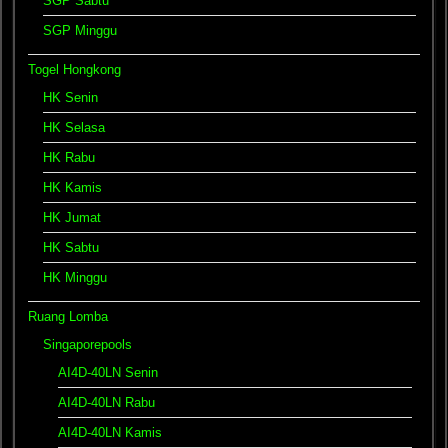
SGP Sabtu
SGP Minggu
Togel Hongkong
HK Senin
HK Selasa
HK Rabu
HK Kamis
HK Jumat
HK Sabtu
HK Minggu
Ruang Lomba
Singaporepools
AI4D-40LN Senin
AI4D-40LN Rabu
AI4D-40LN Kamis