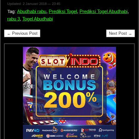
Updated: 2 Januari 2018 — 23:45
Tag:
Abudhabi rabu
,
Prediksi Togel
,
Prediksi Togel Abudhabi
,
rabu 3
,
Togel Abudhabi
← Previous Post
Next Post →