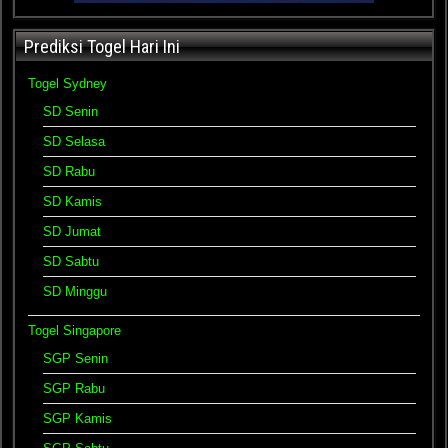
Prediksi Togel Hari Ini
Togel Sydney
SD Senin
SD Selasa
SD Rabu
SD Kamis
SD Jumat
SD Sabtu
SD Minggu
Togel Singapore
SGP Senin
SGP Rabu
SGP Kamis