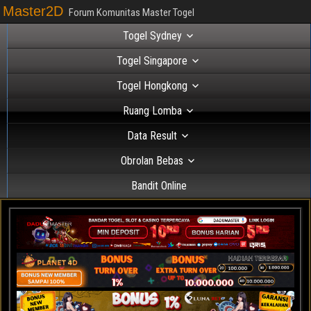
Master2D
Forum Komunitas Master Togel
Togel Sydney
Togel Singapore
Togel Hongkong
Ruang Lomba
Data Result
Obrolan Bebas
Bandit Online