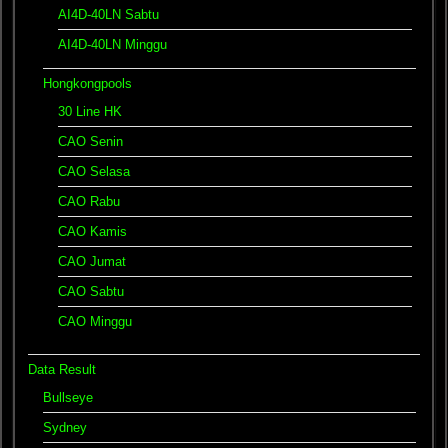
AI4D-40LN Sabtu
AI4D-40LN Minggu
Hongkongpools
30 Line HK
CAO Senin
CAO Selasa
CAO Rabu
CAO Kamis
CAO Jumat
CAO Sabtu
CAO Minggu
Data Result
Bullseye
Sydney