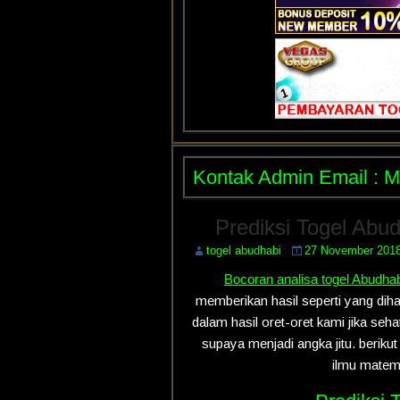
Kontak Admin Email : 
Prediksi Togel Abu
togel abudhabi
27 November 201
Bocoran analisa togel Abudhab
memberikan hasil seperti yang dih
dalam hasil oret-oret kami jika seh
supaya menjadi angka jitu. berikut
ilmu matema