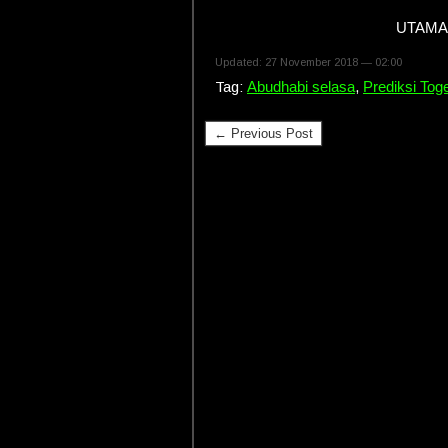
UTAMA
Updated: 27 November 2018 — 02:00
Tag:
Abudhabi selasa
,
Prediksi Toge
← Previous Post