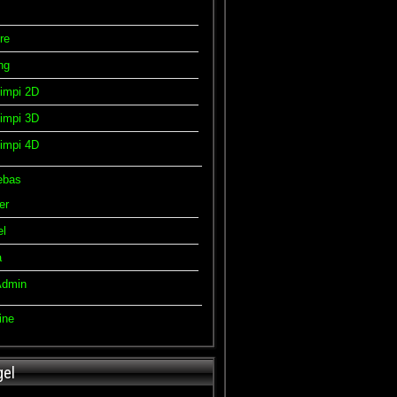
re
ng
Mimpi 2D
Mimpi 3D
Mimpi 4D
ebas
er
l
a
Admin
ine
gel