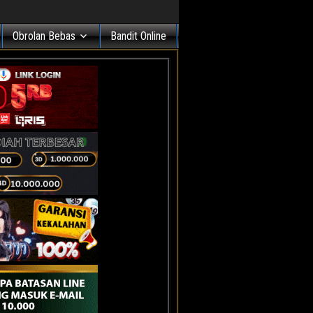
Obrolan Bebas
Bandit Online