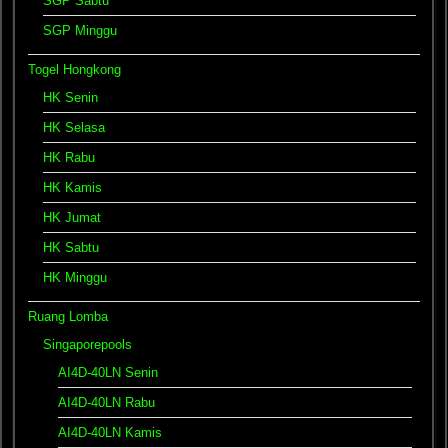
SGP Sabtu
SGP Minggu
Togel Hongkong
HK Senin
HK Selasa
HK Rabu
HK Kamis
HK Jumat
HK Sabtu
HK Minggu
Ruang Lomba
Singaporepools
AI4D-40LN Senin
AI4D-40LN Rabu
AI4D-40LN Kamis