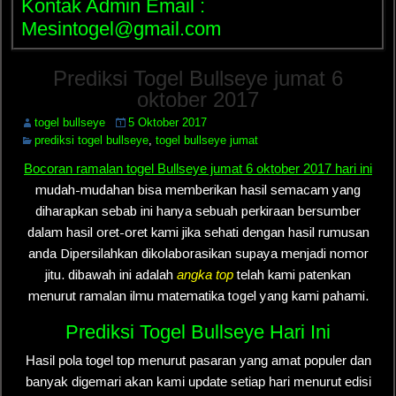
Kontak Admin Email :
Mesintogel@gmail.com
Prediksi Togel Bullseye jumat 6
oktober 2017
togel bullseye
5 Oktober 2017
prediksi togel bullseye
,
togel bullseye jumat
Bocoran ramalan togel Bullseye jumat 6 oktober 2017 hari ini
mudah-mudahan bisa memberikan hasil semacam yang
diharapkan sebab ini hanya sebuah perkiraan bersumber
dalam hasil oret-oret kami jika sehati dengan hasil rumusan
anda Dipersilahkan dikolaborasikan supaya menjadi nomor
jitu. dibawah ini adalah
angka top
telah kami patenkan
menurut ramalan ilmu matematika togel yang kami pahami.
Prediksi Togel Bullseye Hari Ini
Hasil pola togel top menurut pasaran yang amat populer dan
banyak digemari akan kami update setiap hari menurut edisi