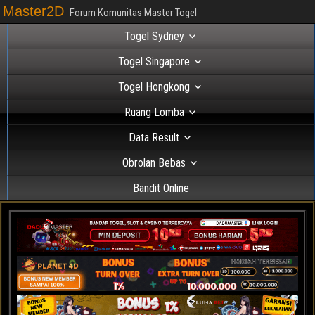
Master2D
Forum Komunitas Master Togel
Togel Sydney
Togel Singapore
Togel Hongkong
Ruang Lomba
Data Result
Obrolan Bebas
Bandit Online