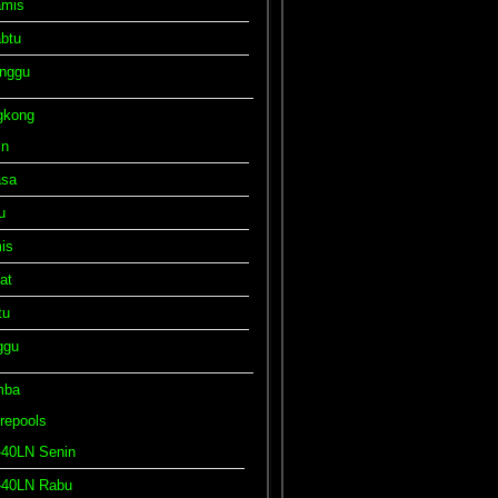
mis
btu
nggu
gkong
in
asa
u
is
at
tu
ggu
mba
repools
-40LN Senin
-40LN Rabu