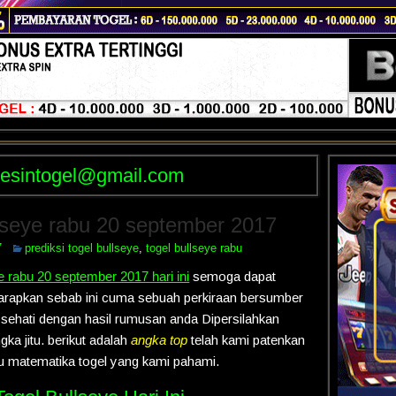
Mesintogel@gmail.com
llseye rabu 20 september 2017
7
prediksi togel bullseye
,
togel bullseye rabu
e rabu 20 september 2017 hari ini
semoga dapat
harapkan sebab ini cuma sebuah perkiraan bersumber
a sehati dengan hasil rumusan anda Dipersilahkan
ka jitu. berikut adalah
angka top
telah kami patenkan
mu matematika togel yang kami pahami.