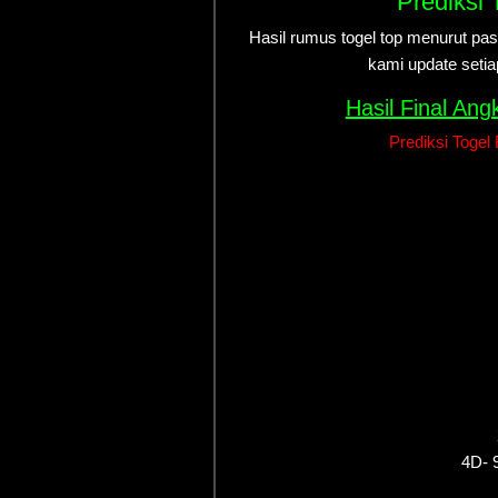
Prediksi 
Hasil rumus togel top menurut pa
kami update setia
Hasil Final Ang
Prediksi Togel
4D- 