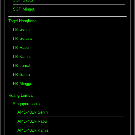
SGP Sabtu
SGP Minggu
Togel Hongkong
HK Senin
HK Selasa
HK Rabu
HK Kamis
HK Jumat
HK Sabtu
HK Minggu
Ruang Lomba
Singaporepools
AI4D-40LN Senin
AI4D-40LN Rabu
AI4D-40LN Kamis