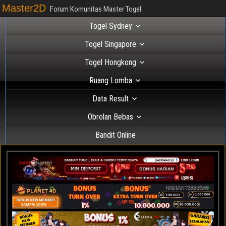
Master2D
Forum Komunitas Master Togel
Togel Sydney
Togel Singapore
Togel Hongkong
Ruang Lomba
Data Result
Obrolan Bebas
Bandit Online