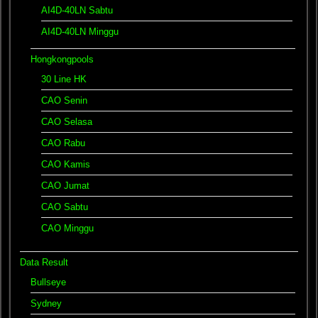
AI4D-40LN Sabtu
AI4D-40LN Minggu
Hongkongpools
30 Line HK
CAO Senin
CAO Selasa
CAO Rabu
CAO Kamis
CAO Jumat
CAO Sabtu
CAO Minggu
Data Result
Bullseye
Sydney