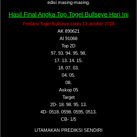
edisi masing-masing.
Hasil Final Angka Top Togel Bullseye Hari Ini
Prediksi Togel Bullseye sabtu 13 oktober 2018
AK 890621
AI 91068
Top 2D
97. 93. 94. 95. 98.
17. 13. 14. 15.
18. 07. 03.
04. 05.
08.
Askop 05
Target
2D- 18. 98. 95. 13.
4D- 0518. 0598. 0595. 0513.
CB- 1/5
UTAMAKAN PREDIKSI SENDIRI