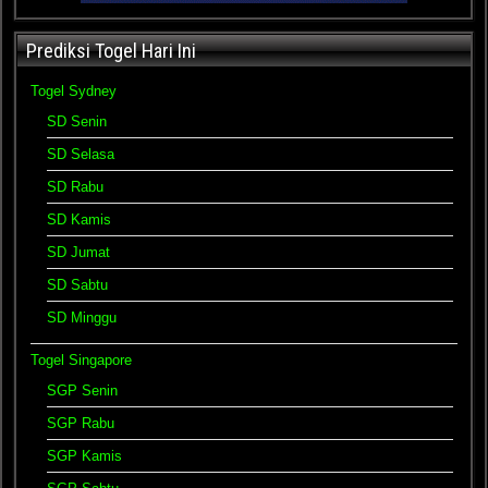
Prediksi Togel Hari Ini
Togel Sydney
SD Senin
SD Selasa
SD Rabu
SD Kamis
SD Jumat
SD Sabtu
SD Minggu
Togel Singapore
SGP Senin
SGP Rabu
SGP Kamis