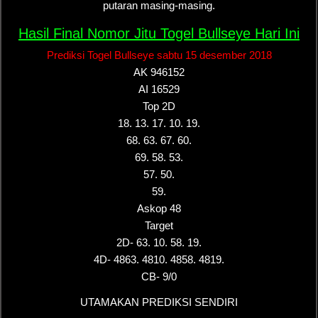
putaran masing-masing.
Hasil Final Nomor Jitu Togel Bullseye Hari Ini
Prediksi Togel Bullseye sabtu 15 desember 2018
AK 946152
AI 16529
Top 2D
18. 13. 17. 10. 19.
68. 63. 67. 60.
69. 58. 53.
57. 50.
59.
Askop 48
Target
2D- 63. 10. 58. 19.
4D- 4863. 4810. 4858. 4819.
CB- 9/0
UTAMAKAN PREDIKSI SENDIRI