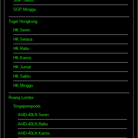
SGP Sabtu
SGP Minggu
Togel Hongkong
HK Senin
HK Selasa
HK Rabu
HK Kamis
HK Jumat
HK Sabtu
HK Minggu
Ruang Lomba
Singaporepools
AI4D-40LN Senin
AI4D-40LN Rabu
AI4D-40LN Kamis