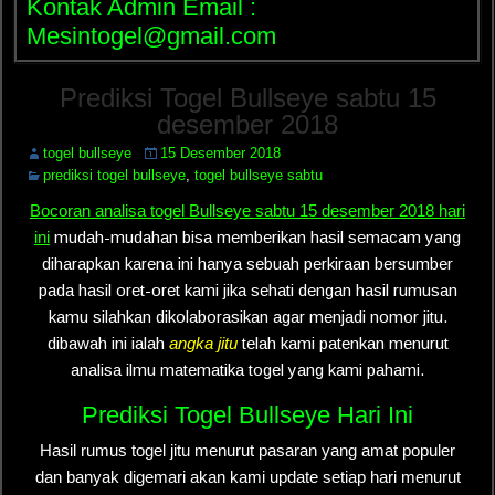
Kontak Admin Email :
Mesintogel@gmail.com
Prediksi Togel Bullseye sabtu 15
desember 2018
togel bullseye
15 Desember 2018
prediksi togel bullseye
,
togel bullseye sabtu
Bocoran analisa togel Bullseye sabtu 15 desember 2018 hari
ini
mudah-mudahan bisa memberikan hasil semacam yang
diharapkan karena ini hanya sebuah perkiraan bersumber
pada hasil oret-oret kami jika sehati dengan hasil rumusan
kamu silahkan dikolaborasikan agar menjadi nomor jitu.
dibawah ini ialah
angka jitu
telah kami patenkan menurut
analisa ilmu matematika togel yang kami pahami.
Prediksi Togel Bullseye Hari Ini
Hasil rumus togel jitu menurut pasaran yang amat populer
dan banyak digemari akan kami update setiap hari menurut