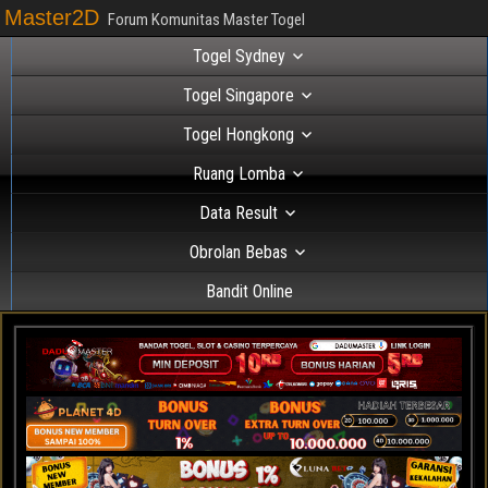
Master2D
Forum Komunitas Master Togel
Togel Sydney
Togel Singapore
Togel Hongkong
Ruang Lomba
Data Result
Obrolan Bebas
Bandit Online