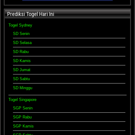
Prediksi Togel Hari Ini
Togel Sydney
SD Senin
SD Selasa
SD Rabu
SD Kamis
SD Jumat
SD Sabtu
SD Minggu
Togel Singapore
SGP Senin
SGP Rabu
SGP Kamis