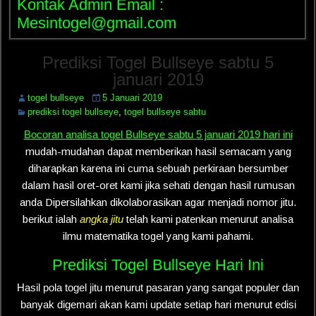
Kontak Admin Email :
Mesintogel@gmail.com
Prediksi Togel Bullseye sabtu 5
januari 2019
togel bullseye
5 Januari 2019
prediksi togel bullseye
,
togel bullseye sabtu
Bocoran analisa togel Bullseye sabtu 5 januari 2019 hari ini
mudah-mudahan dapat memberikan hasil semacam yang
diharapkan karena ini cuma sebuah perkiraan bersumber
dalam hasil oret-oret kami jika sehati dengan hasil rumusan
anda Dipersilahkan dikolaborasikan agar menjadi nomor jitu.
berikut ialah
angka jitu
telah kami patenkan menurut analisa
ilmu matematika togel yang kami pahami.
Prediksi Togel Bullseye Hari Ini
Hasil pola togel jitu menurut pasaran yang sangat populer dan
banyak digemari akan kami update setiap hari menurut edisi