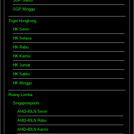
SGP Sabtu
SGP Minggu
Togel Hongkong
HK Senin
HK Selasa
HK Rabu
HK Kamis
HK Jumat
HK Sabtu
HK Minggu
Ruang Lomba
Singaporepools
AI4D-40LN Senin
AI4D-40LN Rabu
AI4D-40LN Kamis