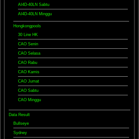
AI4D-40LN Sabtu
AI4D-40LN Minggu
Hongkongpools
30 Line HK
CAO Senin
CAO Selasa
CAO Rabu
CAO Kamis
CAO Jumat
CAO Sabtu
CAO Minggu
Data Result
Bullseye
Sydney