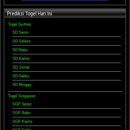
Prediksi Togel Hari Ini
Togel Sydney
SD Senin
SD Selasa
SD Rabu
SD Kamis
SD Jumat
SD Sabtu
SD Minggu
Togel Singapore
SGP Senin
SGP Rabu
SGP Kamis