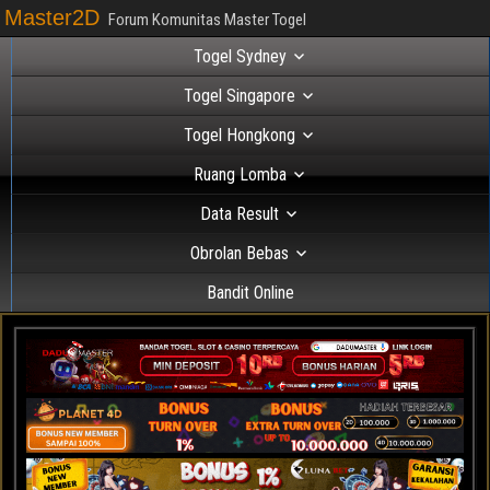
Master2D
Forum Komunitas Master Togel
Togel Sydney
Togel Singapore
Togel Hongkong
Ruang Lomba
Data Result
Obrolan Bebas
Bandit Online