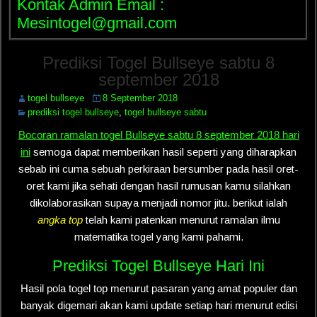
Kontak Admin Email :
Mesintogel@gmail.com
Prediksi Togel Bullseye sabtu 8
september 2018
togel bullseye
8 September 2018
prediksi togel bullseye
,
togel bullseye sabtu
Bocoran ramalan togel Bullseye sabtu 8 september 2018 hari
ini
semoga dapat memberikan hasil seperti yang diharapkan
sebab ini cuma sebuah perkiraan bersumber pada hasil oret-
oret kami jika sehati dengan hasil rumusan kamu silahkan
dikolaborasikan supaya menjadi nomor jitu. berikut ialah
angka top
telah kami patenkan menurut ramalan ilmu
matematika togel yang kami pahami.
Prediksi Togel Bullseye Hari Ini
Hasil pola togel top menurut pasaran yang amat populer dan
banyak digemari akan kami update setiap hari menurut edisi