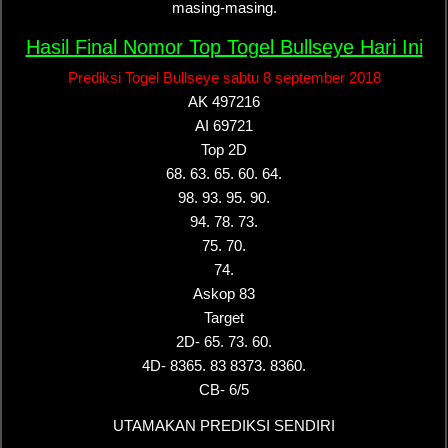
masing-masing.
Hasil Final Nomor Top Togel Bullseye Hari Ini
Prediksi Togel Bullseye sabtu 8 september 2018
AK 497216
AI 69721
Top 2D
68. 63. 65. 60. 64.
98. 93. 95. 90.
94. 78. 73.
75. 70.
74.
Askop 83
Target
2D- 65. 73. 60.
4D- 8365. 83 8373. 8360.
CB- 6/5
UTAMAKAN PREDIKSI SENDIRI