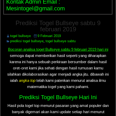
Kontak Admin Email :
Mesintogel@gmail.com
Prediksi Togel Bullseye sabtu 9
februari 2019
togel bullseye
9 Februari 2019
prediksi togel bullseye
,
togel bullseye sabtu
Bocoran analisa togel Bullseye sabtu 9 februari 2019 hari ini
semoga dapat memberikan hasil seperti yang diharapkan
karena ini hanya sebuah perkiraan bersumber dalam hasil
oret-oret kami jika sehati dengan hasil rumusan kamu
silahkan dikolaborasikan agar menjadi angka jitu. dibawah ini
ialah
angka top
telah kami patenkan menurut analisa ilmu
matematika togel yang kami pahami.
Prediksi Togel Bullseye Hari Ini
Hasil pola togel top menurut pasaran yang amat populer dan
banyak digemari akan kami update setiap hari menurut