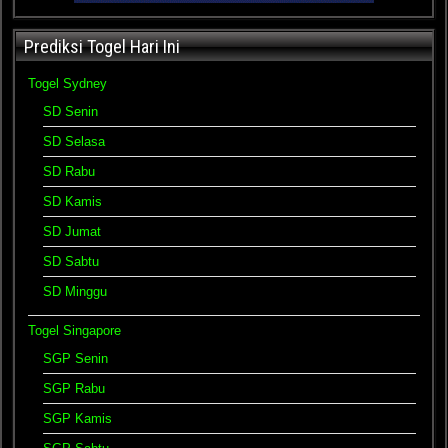
Prediksi Togel Hari Ini
Togel Sydney
SD Senin
SD Selasa
SD Rabu
SD Kamis
SD Jumat
SD Sabtu
SD Minggu
Togel Singapore
SGP Senin
SGP Rabu
SGP Kamis