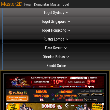
Master2D
Forum Komunitas Master Togel
Togel Sydney
Togel Singapore
Togel Hongkong
Ruang Lomba
Data Result
Obrolan Bebas
Bandit Online