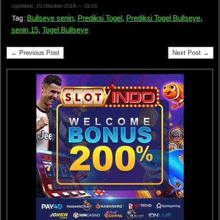
Updated: 15 Oktober 2018 — 02:00
Tag:
Bullseye senin
,
Prediksi Togel
,
Prediksi Togel Bullseye
,
senin 15
,
Togel Bullseye
← Previous Post
Next Post →