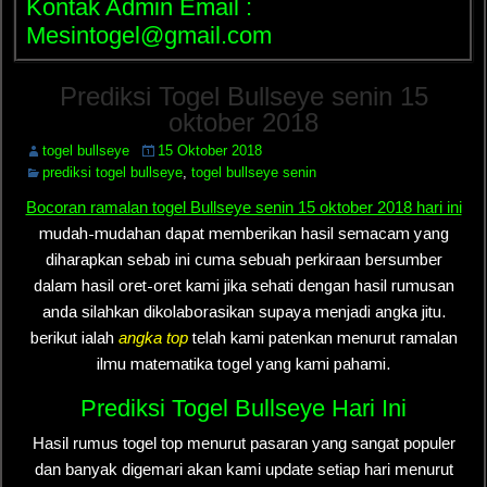
Kontak Admin Email :
Mesintogel@gmail.com
Prediksi Togel Bullseye senin 15
oktober 2018
togel bullseye
15 Oktober 2018
prediksi togel bullseye
,
togel bullseye senin
Bocoran ramalan togel Bullseye senin 15 oktober 2018 hari ini
mudah-mudahan dapat memberikan hasil semacam yang
diharapkan sebab ini cuma sebuah perkiraan bersumber
dalam hasil oret-oret kami jika sehati dengan hasil rumusan
anda silahkan dikolaborasikan supaya menjadi angka jitu.
berikut ialah
angka top
telah kami patenkan menurut ramalan
ilmu matematika togel yang kami pahami.
Prediksi Togel Bullseye Hari Ini
Hasil rumus togel top menurut pasaran yang sangat populer
dan banyak digemari akan kami update setiap hari menurut