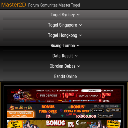
Master2D
Forum Komunitas Master Togel
Togel Sydney
Togel Singapore
Togel Hongkong
Ruang Lomba
Data Result
Obrolan Bebas
Bandit Online