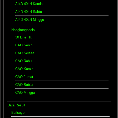
AI4D-40LN Kamis
AI4D-40LN Sabtu
AI4D-40LN Minggu
Hongkongpools
30 Line HK
CAO Senin
CAO Selasa
CAO Rabu
CAO Kamis
CAO Jumat
CAO Sabtu
CAO Minggu
Data Result
Bullseye