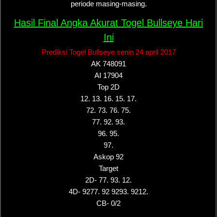
periode masing-masing.
Hasil Final Angka Akurat Togel Bullseye Hari
Ini
Prediksi Togel Bullseye senin 24 april 2017
AK 748091
AI 17904
Top 2D
12. 13. 16. 15. 17.
72. 73. 76. 75.
77. 92. 93.
96. 95.
97.
Askop 92
Target
2D- 77. 93. 12.
4D- 9277. 92 9293. 9212.
CB- 0/2