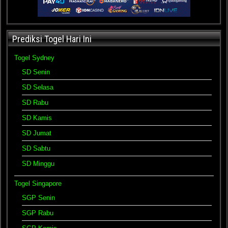
Prediksi Togel Hari Ini
Togel Sydney
SD Senin
SD Selasa
SD Rabu
SD Kamis
SD Jumat
SD Sabtu
SD Minggu
Togel Singapore
SGP Senin
SGP Rabu