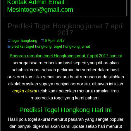
Kontak Admin Email :
Mesintogel@gmail.com
Prediksi Togel Hongkong jumat 7 april
2017
togel hongkong
6 April 2017
prediksi togel hongkong
,
togel hongkong jumat
Bocoran ramalan togel Hongkong jumat 7 april 2017 hari ini
semoga bisa memberikan hasil seperti yang diharapkan
sebab ini cuma sebuah perkiraan bersumber dalam hasil
oret-oret kami jika sehati secara hasil rumusan anda silahkan
dikolaborasikan supaya menjadi nomor jitu. dibawah ini ialah
angka akurat
telah kami patenkan menurut ramalan ilmu
matematika togel yang kami pahami.
Prediksi Togel Hongkong Hari Ini
Hasil pola togel akurat menurut pasaran yang sangat populer
dan banyak digemari akan kami update setiap hari menurut