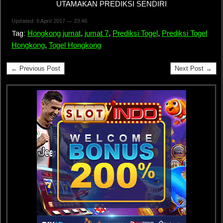
UTAMAKAN PREDIKSI SENDIRI
Updated: 6 April 2017 — 23:46
Tag:
Hongkong jumat
,
jumat 7
,
Prediksi Togel
,
Prediksi Togel
Hongkong
,
Togel Hongkong
← Previous Post
Next Post →