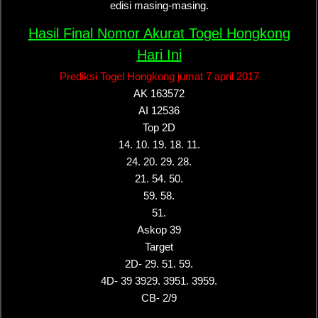
edisi masing-masing.
Hasil Final Nomor Akurat Togel Hongkong
Hari Ini
Prediksi Togel Hongkong jumat 7 april 2017
AK 163572
AI 12536
Top 2D
14. 10. 19. 18. 11.
24. 20. 29. 28.
21. 54. 50.
59. 58.
51.
Askop 39
Target
2D- 29. 51. 59.
4D- 39 3929. 3951. 3959.
CB- 2/9