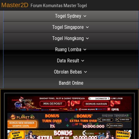
Master2D
Forum Komunitas Master Togel
Togel Sydney
Togel Singapore
Togel Hongkong
Ruang Lomba
Data Result
Obrolan Bebas
Bandit Online