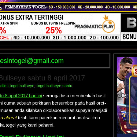
Mesintogel@gmail.com
Bullseye sabtu 8 april 2017
diksi togel bullseye
,
togel bullseye sabtu
 8 april 2017 hari ini
semoga bisa memberikan hasil
i cuma sebuah perkiraan bersumber pada hasil oret-
 rumusan anda silahkan dikolaborasikan supaya menjadi
a akurat
telah kami patenkan menurut analisa ilmu
ka togel yang kami pahami.