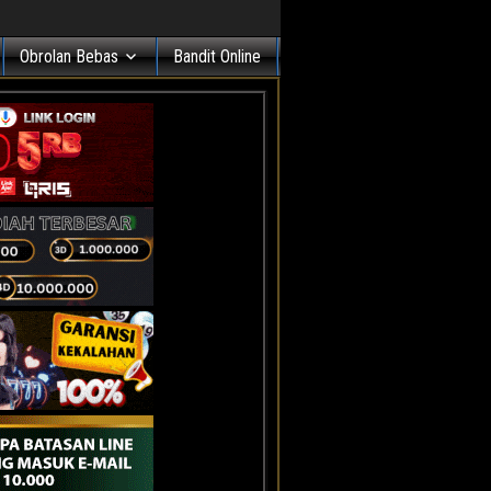
Obrolan Bebas
Bandit Online