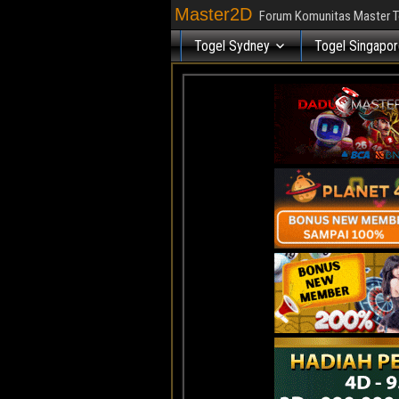
Master2D
Forum Komunitas Master T
Togel Sydney
Togel Singapo