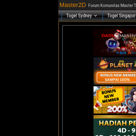
Master2D
Forum Komunitas Master T
Togel Sydney
Togel Singapo