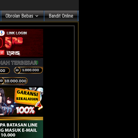
Obrolan Bebas
Bandit Online