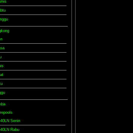
mis
btu
nggu
gkong
in
asa
u
is
at
tu
ggu
mba
repools
-40LN Senin
-40LN Rabu