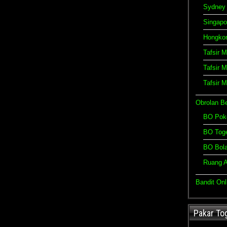
Sydney
Singapo
Hongko
Tafsir 
Tafsir 
Tafsir 
Obrolan B
BO Pok
BO Toge
BO Bol
Ruang 
Bandit Onl
Pakar To