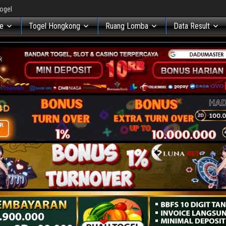
ogel
re
Togel Hongkong
Ruang Lomba
Data Result