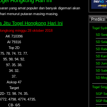
ogel Hongkong Hari Ini
pasaran yang amat populer dan banyak digemari akan
 hari menurut putaran masing-masing.
Prediksi 
a Jitu Togel Hongkong Hari Ini
Togel Syd
 Hongkong minggu 28 oktober 2018
SD Sen
AK 710396
AI 79316
SD Sel
Top 2D
SD Rab
75. 78. 74. 72. 77.
SD Kam
95. 98. 94. 92.
SD Jum
97. 35. 38.
34. 32.
SD Sab
37.
SD Min
Askop 47
Togel Sing
Target
2D- 72. 98. 74. 35.
SGP Se
4772. 4798. 4774. 4735.
SGP Ra
CB- 6/5