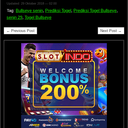
Updated: 29 Oktober 2018 — 02:00
Tag:
Bullseye senin
,
Prediksi Togel
,
Prediksi Togel Bullseye
,
senin 29
,
Togel Bullseye
← Previous Post
Next Post →