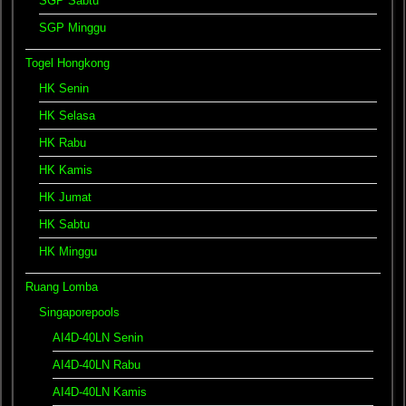
SGP Sabtu
SGP Minggu
Togel Hongkong
HK Senin
HK Selasa
HK Rabu
HK Kamis
HK Jumat
HK Sabtu
HK Minggu
Ruang Lomba
Singaporepools
AI4D-40LN Senin
AI4D-40LN Rabu
AI4D-40LN Kamis