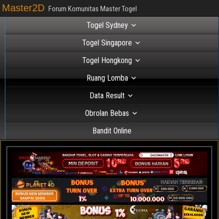
Master2D
Forum Komunitas Master Togel
Togel Sydney
Togel Singapore
Togel Hongkong
Ruang Lomba
Data Result
Obrolan Bebas
Bandit Online