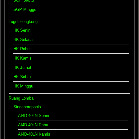
SGP Sabtu
SGP Minggu
Togel Hongkong
HK Senin
HK Selasa
HK Rabu
HK Kamis
HK Jumat
HK Sabtu
HK Minggu
Ruang Lomba
Singaporepools
AI4D-40LN Senin
AI4D-40LN Rabu
AI4D-40LN Kamis